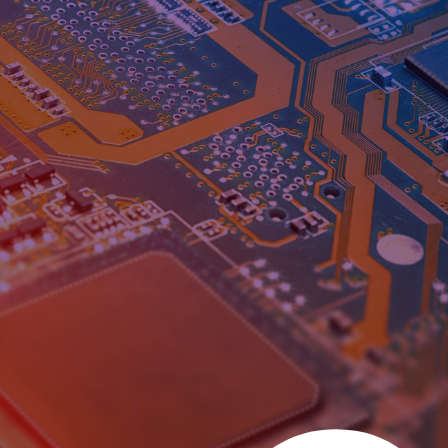
तक, लिस्कॉन विश्वसनीयता, सटीकता और प्रदर्शन में नए मानदंड स्थापित
करने वाले एंड-टू-एंड इलेक्ट्रॉनिक डिजाइन और विनिर्माण समाधान प्रदान
करता है। उद्योग-विशिष्ट चुनौतियों की गहरी समझ के साथ, हम अनुकूलित
समाधान तैयार करते हैं जो महत्वपूर्ण अनुप्रयोगों में निर्बाध रूप से एकीकृत
होते हैं। हमारी विशेषज्ञता उन्नत इंटरकनेक्ट प्रौद्योगिकियों, उच्च-प्रदर्शन
सामग्री और नवीन IoT एकीकरण में फैली हुई है—जो उच्चतम नियामक
मानकों को पार करने वाले उत्पाद प्रदान करती है।
एक विश्वसनीय लिस्कॉन विशेषज्ञ से बात करें
अपना विवरण भरें और हम जल्द से जल्द आपसे संपर्क करेंगे