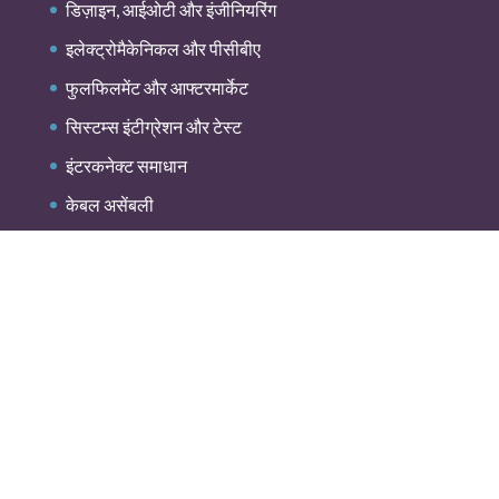
डिज़ाइन, आईओटी और इंजीनियरिंग
इलेक्ट्रोमैकेनिकल और पीसीबीए
फुलफिलमेंट और आफ्टरमार्केट
सिस्टम्स इंटीग्रेशन और टेस्ट
इंटरकनेक्ट समाधान
केबल असेंबली
बल्क केबल
गोपनीयता नीति
कुकी नीति
नियम एवं शर्तें
लिस्कॉन अनियमित व्यावसायिक आचरण रिपोर्टिंग
© 2025 लिस्कॉन - सर्वाधिकार सुरक्षित। सभी ट्रेडमार्क अपने