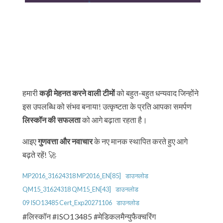
हमारी
कड़ी मेहनत करने वाली टीमों
को बहुत-बहुत धन्यवाद जिन्होंने
इस उपलब्धि को संभव बनाया! उत्कृष्टता के प्रति आपका समर्पण
लिस्कॉन की सफलता
को आगे बढ़ाता रहता है।
आइए
गुणवत्ता और नवाचार
के नए मानक स्थापित करते हुए आगे
बढ़ते रहें! 🚀
MP2016_31624318 MP2016_EN[85]
डाउनलोड
QM15_31624318 QM15_EN[43]
डाउनलोड
09 ISO13485 Cert_Exp20271106
डाउनलोड
#लिस्कॉन #ISO13485 #मेडिकलमैन्युफैक्चरिंग