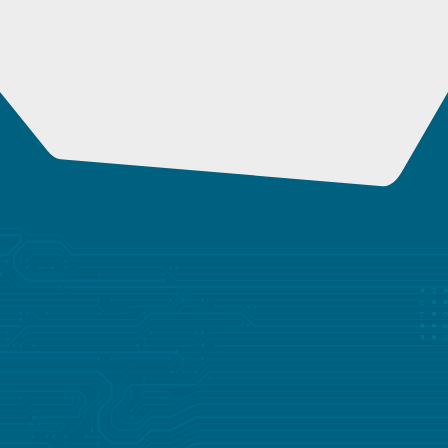
值得您信赖的定制解决方案合作
伙伴
无论您是在开发突破性的新产品还是优化现有产品，
Lisconn 都能提供专业技术和资源，并及时、精准地将
您的愿景变为现实。