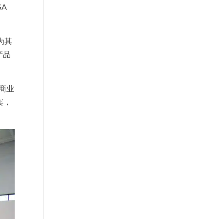
SA
为其
产品
多商业
宾，