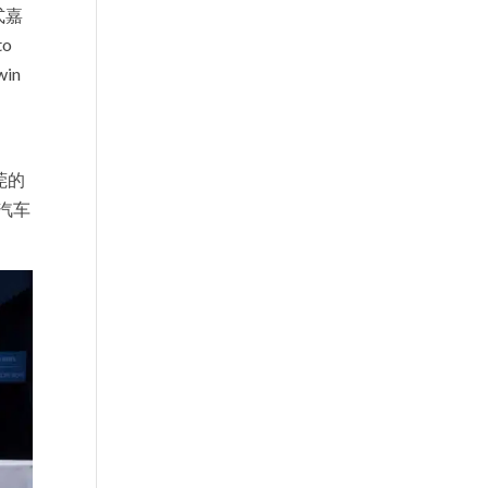
幕式嘉
to
in
东莞的
及汽车