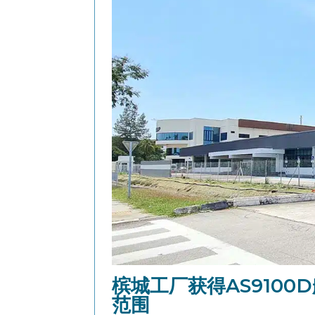
槟城工厂获得AS910
范围