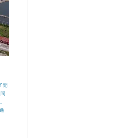
了開
車間
碑。
引進