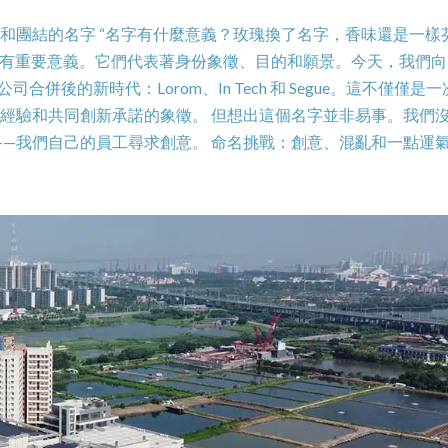
創新和團結的名字 “名字有什麼意義？玫瑰換了名字，香味還是一樣
具有重要意義。它們代表著身份象徵、目的和願景。今天，我們向
合併後的新時代：Lorom、In Tech 和 Segue。這不僅僅是
專業經驗和共同創新承諾的象徵。 但想出這個名字並非易事。我們
我們自己的員工尋求創意。 命名挑戰：創意、混亂和一點運氣..