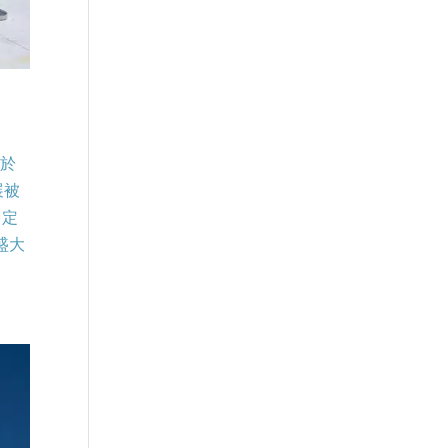
位於
展被
了定
盛大