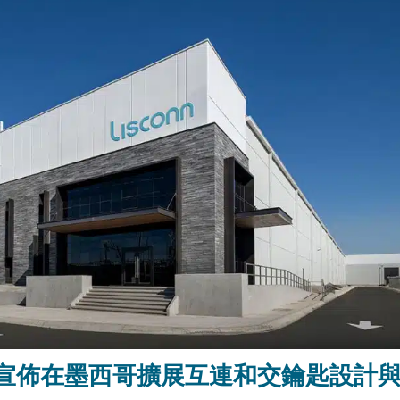
N 宣佈在墨西哥擴展互連和交鑰匙設計