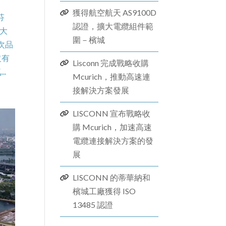
獲得航空航天 AS9100D
芬
認證，擴大電纜組件範
大
圍－檳城
一次品
沒有
Lisconn 完成戰略收購
.
Mcurich，推動高速連
接解決方案發展
LISCONN 宣布戰略收
購 Mcurich，加速高速
電纜連接解決方案的發
展
LISCONN 的蒂華納和
檳城工廠獲得 ISO
13485 認證