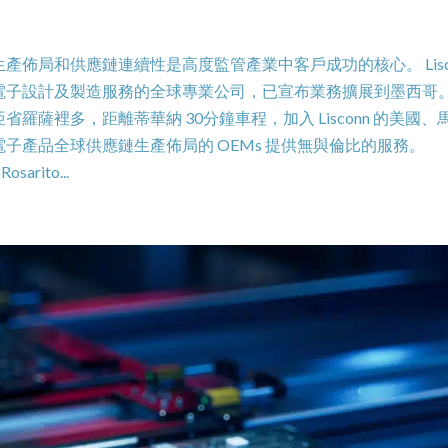
佈局和供應鏈連續性是高度監管產業中客戶成功的核心。 Lisc
電子設計及製造服務的全球專業公司，已宣布業務擴展到墨西哥。
薩裡多，距離蒂華納 30分鐘車程，加入 Lisconn 的美國、
子產品全球供應鏈生產佈局的 OEMs 提供無與倫比的服務。
arito...