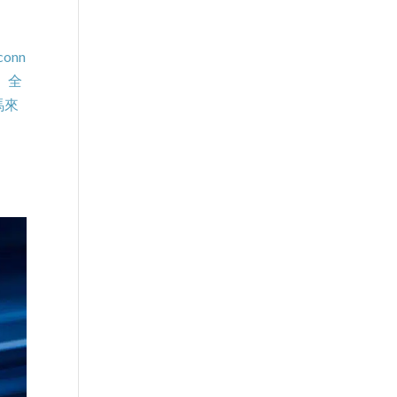
onn
 全
馬來