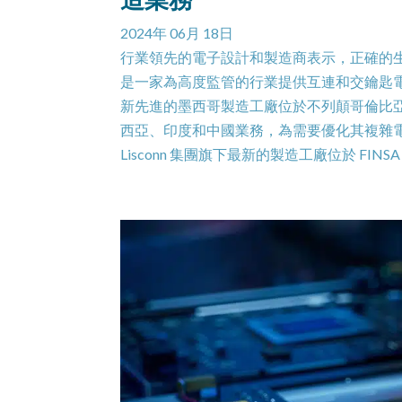
2024年 06月 18日
行業領先的電子設計和製造商表示，正確的生產
是一家為高度監管的行業提供互連和交鑰匙
新先進的墨西哥製造工廠位於不列顛哥倫比亞省羅
西亞、印度和中國業務，為需要優化其複雜電
Lisconn 集團旗下最新的製造工廠位於 FINSA Ros