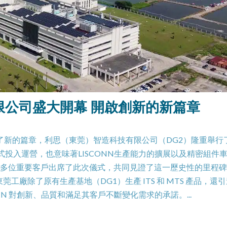
限公司盛大開幕 開啟創新的新篇章
旅程開啟了新的篇章，利思（東莞）智造科技有限公司（DG2）隆重舉行
式投入運營，也意味著LISCONN生產能力的擴展以及精密組件
領導及多位重要客戶出席了此次儀式，共同見證了這一歷史性的里程
廠除了原有生產基地（DG1）生產 ITS 和 MTS 產品，還
ONN 對創新、品質和滿足其客戶不斷變化需求的承諾。...