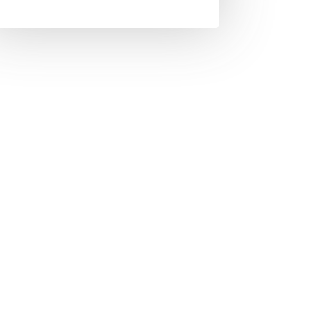
，無限制
低至高、數量低至高
大量生產，我們都可以提供協助。我們對每
樣的專注、熱情和對細節的關注來對待。
隊，隨時準備協助您取得成功。
，我們的標準非常嚴格