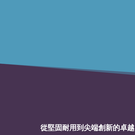
設計旨在使複雜變得簡單
將 PCBA 和子組件製造與最先進的工程
和測試相結合，以創建可提高利潤和可
靠性的反饋迴路。
從堅固耐用到尖端創新的卓越