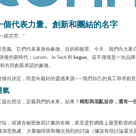
事：一個代表力量、創新和團結的名字
一樣芬芳。”
要意義。它們代表著身份象徵、目的和願景。今天，我們向大家
新時代：Lorom、In Tech 和
Segue
。這不僅僅是一次品牌
經驗和共同創新承諾的象徵。
會做出決定，而是向最好的靈感來源——我們自己的員工尋求創
運氣
工提出想法，定義我們的未來。結果？
精彩與混亂並存，還有一
空站，或適合秘密政府計畫的名稱，甚至是對網路上最受歡迎的
過深思熟慮、大量咖啡因和幾次熱烈的討論（據說有些討論還涉