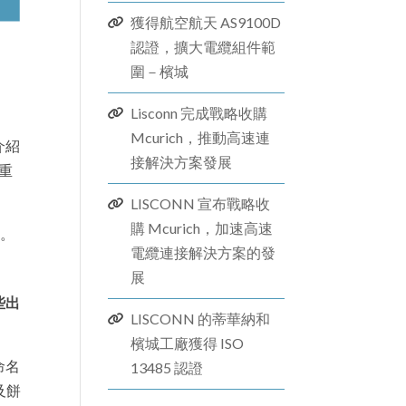
獲得航空航天 AS9100D
認證，擴大電纜組件範
圍－檳城
Lisconn 完成戰略收購
Mcurich，推動高速連
介紹
接解決方案發展
重
LISCONN 宣布戰略收
購 Mcurich，加速高速
意。
電纜連接解決方案的發
展
些出
LISCONN 的蒂華納和
檳城工廠獲得 ISO
命名
13485 認證
及餅