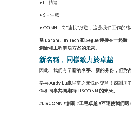
•
I
– 精達
•
S
– 生威
•
CONN
– 向“連接”致敬，這是我們工作的
當 Lorom、In Tech 和 Segue 連接在一起時
創新和工程解決方案的未來
。
新名稱，同樣致力於卓越
因此，我們有了
新的名字、新的身份，但對
恭喜
Andy Lu贏
得當之無愧的獎項！感謝所
伴和同
事共同期待 LISCONN 的未來。
#LISCONN #創新 #工程卓越 #互連使我們