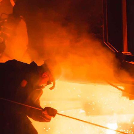
PERFORMANCE
SILICONE
SINGLE WIRE
SOLUTIONS
Lisconn 矽膠單芯線解決方案專
為極端溫度環境而設計，為各
行各業提供卓越的電氣絕緣和
耐火性能。無論是用於石油化
學處理、發電廠、工業感測器
或醫療設備，我們的先進矽膠
化合物能確保在-40°C至
+180°C的溫度範圍內提供可靠
的性能，並在溫度循環和嚴苛
的操作條件下保持穩定性。