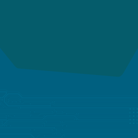
為什麼選擇 LISCONN
我們的垂直整​​合方法和最先進的測試設施確保每種
產品都能滿足汽車、照明和醫療等行業最嚴格的應
用要求。
值得您信賴的客製化解決方案合
作夥伴