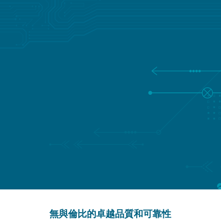
無論您是在開發突破性的新產品還是優化現有產品，
Lisconn 都能提供專業技術和資源，並及時、精準地將
您的願景變為現實。
諮詢值得信賴的LISCONN專家
填寫您的詳細信息，我們將儘快回覆您
無與倫比的卓越品質和可靠性