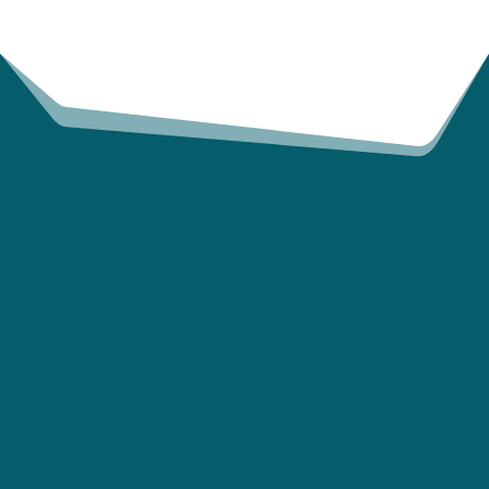
消除訂單管理和物流方面的麻
煩
厭倦了管理較長的交貨時間和客戶重新排期
嗎？處理因 ECOs 導致的退貨？證明低庫存周
轉率的合理性？
把煩惱拋在腦後，把庫存優
化和供應的連續性交給Lisconn。
針對產品生命週期的每個階段
客製訂單履行計劃：