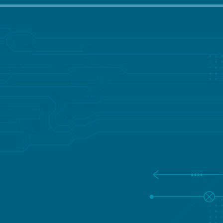
值得您信賴的客製化解決方案合
作夥伴
無論您是在開發突破性的新產品還是優化現有產品，
Lisconn 都能提供專業技術和資源，並及時、精準地將
您的願景變為現實。
諮詢值得信賴的LISCONN專家
填寫您的詳細信息，我們將儘快回覆您