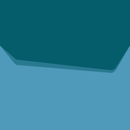
進出口文件、商業發票和全球綜合物流（包括
高價值產品）
海關清關與合規，包括 C-TPAT
告別 AMS 繁瑣協調，迎接滿
意的客戶
製造後和售後的考量變得越來越重要和複
雜。
讓 Lisconn 幫助您在循環經濟中蓬勃發
展。