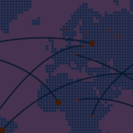
REDUZIEREN SIE DEN
ABFALL UND ERFÜLLEN SIE
DIE KOMPLEXEN
ANFORDERUNGEN IHRER
KUNDEN.
Lisconn bietet eine nachhaltige Entwicklung und
Wertschöpfung in der Lieferkette, die
Nachfrageschwankungen minimiert und den
Produktlebenszyklus verlängert.
SPRECHEN SIE MIT EINEM