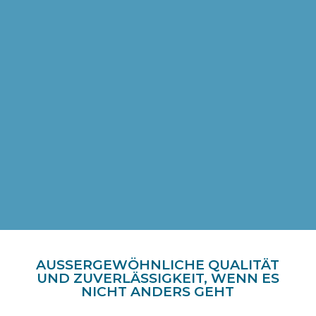
Verwaltung des Ersatzteilbestands
B Lagerverwaltung
Rückverfolgbarkeit von Seriennummern, Asset
Tracking und Bestandsmanagement, auch für
OEMs in der Medizin- und Luftfahrtindustrie
Flexible Preismodelle und
Servicevereinbarungen
Lagerhaltung, Zollabfertigung, Spedition und
globale integrierte Logistik
AUSSERGEWÖHNLICHE QUALITÄT U
ND ZUVERLÄSSIGKEIT, WENN ES N
ICHT ANDERS GEHT