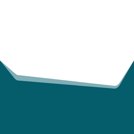
kosteneffiziente Lösungen für zurückgegebene
Bestände, und unsere flexiblen IT-Systeme bieten
Logistik- und Bestandsverwaltungsdienste für
diesen Zyklus.
ELIMINIEREN SIE DIE
KOPFSCHMERZEN DER
AUFTRAGSVERWALTUNG
UND LOGISTIK