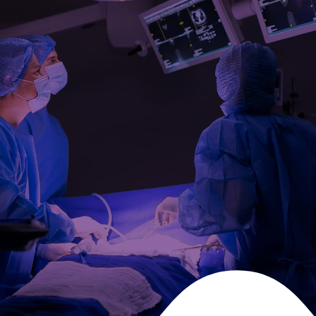
T FÜR LEBENSRETTENDE
ANWENDUNGEN
Lisconn liefert leistungsstarke Verbindungs-, Elektronik-
und IoT-Lösungen für OEMs von medizinischen Geräten.
Unsere ISO 13485 & MedAccred-zertifizierte Fertigung
gewährleistet Konformität, Zuverlässigkeit und
Skalierbarkeit für unternehmenskritische Anwendungen,
von bildgebenden Systemen bis hin zu
Patientenüberwachungs- und Diagnosegeräten.
SPRECHEN SIE MIT EINEM
VERTRAUENSWÜRDIGEN
LISCONN-EXPERTEN
Geben Sie Ihre Daten ein und wir werden uns so schnell
wie möglich mit Ihnen in Verbindung setzen.