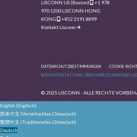
LISCONN US (Boston)
+1 978
970 1200
LISCONN HONG
KONG
+852 2191 8899
Kontakt Lisconn
DATENSCHUTZBESTIMMUNGEN
COOKIE-RICHT
BERICHTERSTATTUNG ÜBER UNREGELMÄSSIGES GE
© 2025 LISCONN - ALLE RECHTE VORBEH
English
(
Englisch
)
简体中文
(
Vereinfachtes Chinesisch
)
繁體中文
(
Traditionelles Chinesisch
)
Deutsch