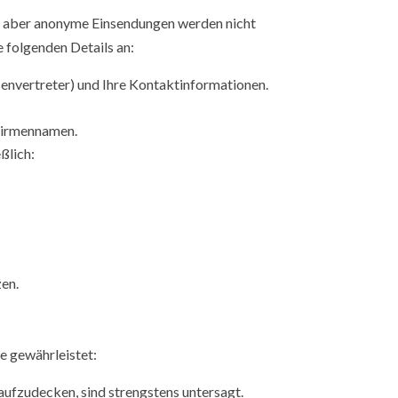
z, aber anonyme Einsendungen werden nicht
e folgenden Details an:
ssenvertreter) und Ihre Kontaktinformationen.
 Firmennamen.
ßlich:
zen.
e gewährleistet:
 aufzudecken, sind strengstens untersagt.