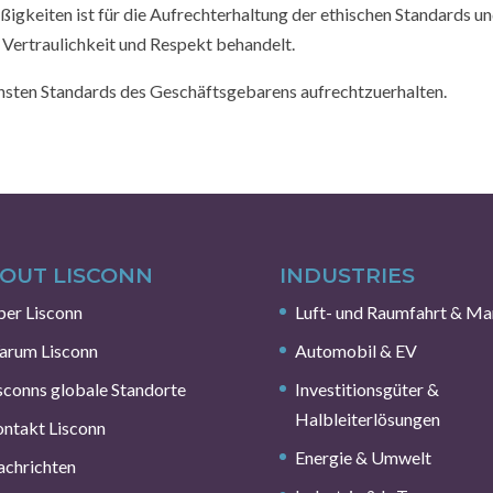
ßigkeiten ist für die Aufrechterhaltung der ethischen Standards un
 Vertraulichkeit und Respekt behandelt.
öchsten Standards des Geschäftsgebarens aufrechtzuerhalten.
OUT LISCONN
INDUSTRIES
er Lisconn
Luft- und Raumfahrt & Ma
arum Lisconn
Automobil & EV
sconns globale Standorte
Investitionsgüter &
Halbleiterlösungen
ntakt Lisconn
Energie & Umwelt
chrichten