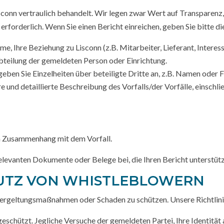
sconn vertraulich behandelt. Wir legen zwar Wert auf Transparen
erforderlich. Wenn Sie einen Bericht einreichen, geben Sie bitte di
me, Ihre Beziehung zu Lisconn (z.B. Mitarbeiter, Lieferant, Intere
eilung der gemeldeten Person oder Einrichtung.
 geben Sie Einzelheiten über beteiligte Dritte an, z.B. Namen oder
e und detaillierte Beschreibung des Vorfalls/der Vorfälle, einschlie
m Zusammenhang mit dem Vorfall.
relevanten Dokumente oder Belege bei, die Ihren Bericht unterstüt
HUTZ VON WHISTLEBLOWERN
 Vergeltungsmaßnahmen oder Schaden zu schützen. Unsere Richtlini
 geschützt. Jegliche Versuche der gemeldeten Partei, Ihre Identität