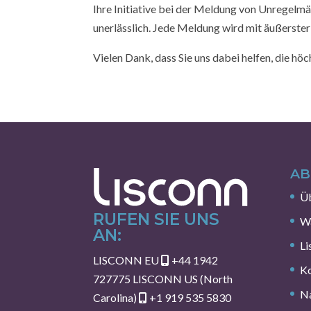
Ihre Initiative bei der Meldung von Unregelmä
unerlässlich. Jede Meldung wird mit äußerster
Vielen Dank, dass Sie uns dabei helfen, die h
AB
Üb
RUFEN SIE UNS
W
AN:
Li
LISCONN EU
+44 1942
Ko
727775
LISCONN US (North
Na
Carolina)
+1 919 535 5830