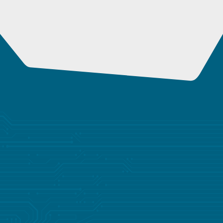
IHR ZUVERLÄSSIGER
PARTNER FÜR
MASSGESCHNEIDERTE L
ÖSUNGEN
Ganz gleich, ob Sie ein bahnbrechendes neues Gerät