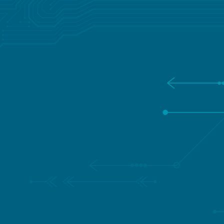
entwickeln oder ein bestehendes Produkt optimieren
wollen, Lisconn bietet Ihnen das Fachwissen und die
Ressourcen, um Ihre Vision zum Leben zu erwecken –
rechtzeitig und mit Präzision.
SPRECHEN SIE MIT EINEM
VERTRAUENSWÜRDIGEN
LISCONN-EXPERTEN
Geben Sie Ihre Daten ein und wir werden uns so
schnell wie möglich mit Ihnen in Verbindung setzen.