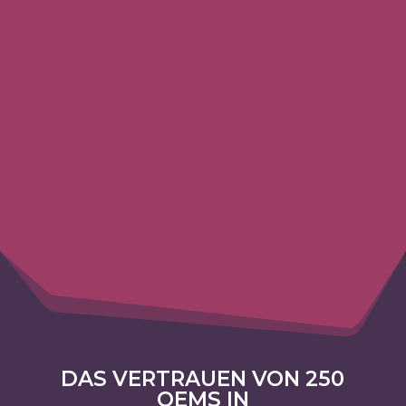
Unterstützung von Cornell Capital ist
Lisconn auf Langfristigkeit ausgelegt
und investiert kontinuierlich in
Technologie, Fähigkeiten und
langfristigen Kundenerfolg.
DAS VERTRAUEN VON 250
OEMS IN