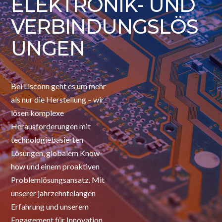
ELEKTRONIK- UND
VERBINDUNGSLÖS
UNGEN
Bei Lisconn geht es um mehr
als nur die Herstellung – wir
lösen komplexe
Herausforderungen mit
technologiebasierten
Lösungen, globalem Know-
how und einem proaktiven
Problemlösungsansatz. Mit
unserer jahrzehntelangen
Erfahrung und unserem
Engagement für Innovation