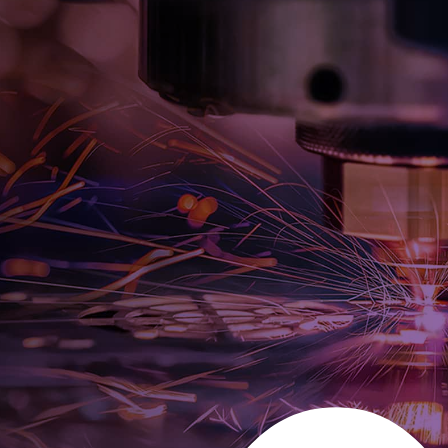
HOCHZUVERLÄSSIGE
FERTIGUNG FÜR
VERNETZTE GERÄTE
Lisconn liefert hochmoderne Verbindungs-, Elektronik- und
IoT-Lösungen für die industrielle Automatisierung, Robotik
und vernetzte Geräte. Unsere mehr als 30-jährige
Erfahrung, kombiniert mit einer nach IATF 16949 und ISO
14001 zertifizierten Fertigung, gewährleistet Flexibilität,
Zuverlässigkeit und Risikominimierung selbst für die
rauesten Umgebungen.
SPRECHEN SIE MIT EINEM
VERTRAUENSWÜRDIGEN
LISCONN-EXPERTEN
Geben Sie Ihre Daten ein und wir werden uns so schnell