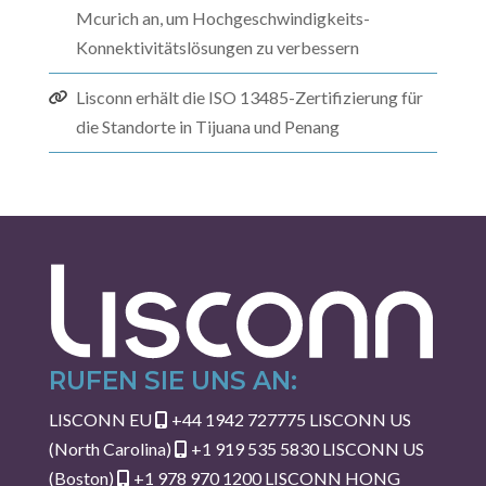
Mcurich an, um Hochgeschwindigkeits-
Konnektivitätslösungen zu verbessern
Lisconn erhält die ISO 13485-Zertifizierung für
die Standorte in Tijuana und Penang
RUFEN SIE UNS AN:
LISCONN EU
+44 1942 727775
LISCONN US
(North Carolina)
+1 919 535 5830
LISCONN US
(Boston)
+1 978 970 1200
LISCONN HONG